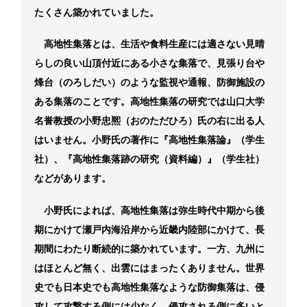
たくさん築かれていました。
高地性集落とは、生活や食料生産には適さない見晴
らしの良い山頂付近にある小さな集落で、見張り台や
烽台（のろしだい）のような監視や通報、防御施設の
ある集落のことです。高地性集落の研究では山口大学
名誉教授の小野忠熈（おのただひろ）氏の右に出る人
はいません。小野氏の著作に『高地性集落論』（学生
社）、『高地性集落跡の研究（資料編）』（学生社）
などがあります。
小野氏によれば、高地性集落は弥生時代中期から後
期にかけて瀬戸内海沿岸から近畿内陸部にかけて、長
期間にわたり断続的に築かれています。一方、九州に
はほとんど無く、出雲にはまったくありません。世界
史でも日本史でも高地性集落なような防御集落は、侵
攻して攻撃する側には少なく、侵攻される側に多いと