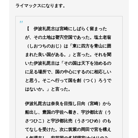
ライマックスになります。
【 伊波礼毘古は宮崎にしばらく留まった
が、その土地は膂宍空国であった。塩土老翁
（しおつちのおじ）は「東に四方を青山に囲
まれた良い国がある。」と言った。それを聞
いた伊波礼毘古は「その国は天下を治めるの
に足る場所で、国の中心にするのに相応しい
と思う。そこへ行って国を創（つく）ろうで
はないか。」と言った。
伊波礼毘古は奈良を目指し日向（宮崎）から
船出し、豊国の宇佐へ着き、宇沙都比古（う
さつひこ）と宇沙都比売（うさつひめ）のも
てなしを受けた。次に筑紫の岡田で宮を構え