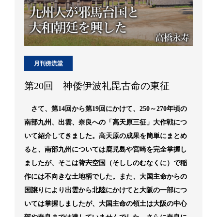
月刊傍流堂
第20回 神倭伊波礼毘古命の東征
さて、第14回から第19回にかけて、250～270年頃の
南部九州、出雲、奈良への「高天原三征」大作戦につ
いて紹介してきました。高天原の成果を簡単にまとめ
ると、南部九州については鹿児島や宮崎を完全掌握し
ましたが、そこは膂宍空国（そししのむなくに）で稲
作には不向きな土地柄でした。また、大国主命からの
国譲りにより出雲から北陸にかけてと大阪の一部につ
いては掌握しましたが、大国主命の領土は大阪の中心