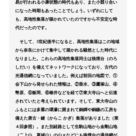
易が行われる小康状態の時代もあり、また小競り合い
になった時期もあったことでしょう。いずれにして
も、高地性集落が築かれていたのですから不安定な時
代だったのです。
そして、3世紀後半になると、高地性集落はこの地域
から奈良にかけて集中して築かれる騒然とした時代に
なりました。これらの高地性集落同士は狼煙台（のろ
しだい）を備えてネットワークになっており、古代の
光通信網になっていました。例えば前回の地図で、①
会下山から発せられた情報は、②垂水、③鷹塚山、④
幣原、⑤飯岡、⑥椿井などを経て⑦東大寺山へと伝達
されていたと考えられています。そして、東大寺山の
ふもとには多重の環濠に囲まれて銅鐸や銅鏃の工房を
備えた唐古・鍵（からこ かぎ）集落がありました（第
４回参照）。また別経路として生駒山地から金剛山地
（二上山、葛城山）の山々などにも狼煙台の通信網が