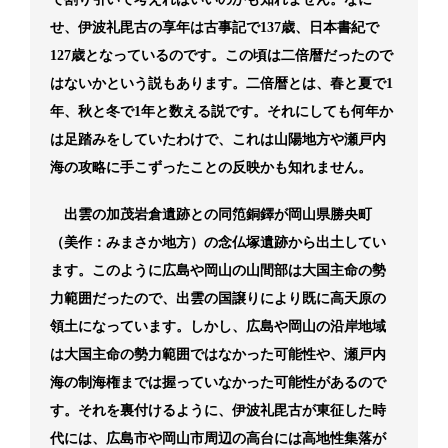
せ、伊波礼毘古の享年は古事記で137歳、日本書紀で
127歳となっているのです。この頃は二倍暦だったので
はないかという説もあります。二倍暦とは、春と夏で1
年、秋と冬で1年と数える説です。それにしても何年か
は足踏みをしていたわけで、これは山陽地方や瀬戸内
海の攻略に手こずったことの反映かも知れません。
出雲の加茂岩倉遺跡との同笵銅鐸が岡山県勝央町
（美作：みまさか地方）の念仏塚遺跡から出土してい
ます。このように広島や岡山の山間部は大国主命の勢
力範囲だったので、出雲の国譲りにより既に高天原の
領土になっています。しかし、広島や岡山の沿岸地域
は大国主命の勢力範囲ではなかった可能性や、瀬戸内
海の制海権までは握っていなかった可能性があるので
す。それを裏付けるように、伊波礼毘古が東征した時
代には、広島市や岡山市周辺の高台には高地性集落が