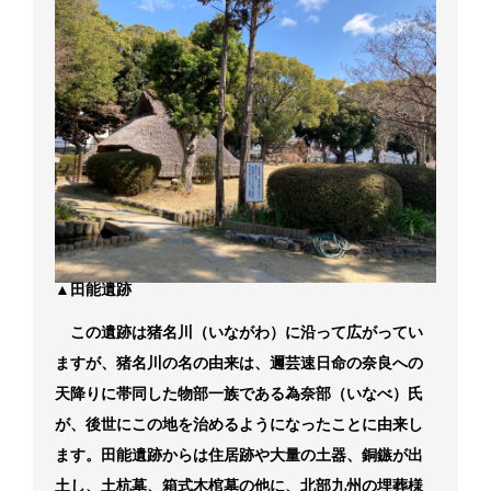
▲田能遺跡
この遺跡は猪名川（いながわ）に沿って広がってい
ますが、猪名川の名の由来は、邇芸速日命の奈良への
天降りに帯同した物部一族である為奈部（いなべ）氏
が、後世にこの地を治めるようになったことに由来し
ます。田能遺跡からは住居跡や大量の土器、銅鏃が出
土し、土杭墓、箱式木棺墓の他に、北部九州の埋葬様