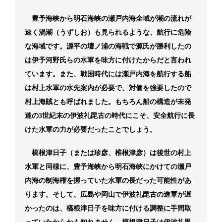
豊予海峡から明石海峡の瀬戸内海全域が潮の流れが
速く渦潮（うずしお）も見られるような、航行に危険
な海域です。源平の壇ノ浦の海戦で源氏が勝利したの
は伊予河野氏らの水軍を味方に付けたからだと言われ
ています。また、戦国時代には瀬戸内海を航行する船
は村上水軍の水先案内が必要で、対価を強要したので
村上海賊とも呼ばれました。もちろん船の構造が未発
達の3世紀末の伊波礼毘古の時代にこそ、安全航行に長
けた水軍の力が必要だったことでしょう。
槁根津日子（または珍彦、椎根津彦）は後世の村上
水軍と同様に、豊予海峡から明石海峡にかけての瀬戸
内海の制海権を握っていた水軍の長だった可能性があ
ります。そして、広島や岡山で伊波礼毘古の進軍が遅
かったのは、槁根津日子を味方に付ける調整に手間取