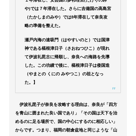
１年滞在し、安芸国の多祁理宮(たけりのみ
や)では７年滞在した。さらに吉備国の高島宮
（たかしまのみや）では8年滞在して奈良攻
略の準備を整えた。
瀬戸内海の速吸門（はやすいのと）では国津
神である槁根津日子（さおねつひこ）が現れ
て伊波礼毘古に帰順し、奈良への海路を先導
した。この功績で後に、槁根津日子は倭国造
（やまとの くにの みやつこ）の祖となっ
た。】
伊波礼毘子が奈良を攻略する理由は、奈良が「四方
を青山に囲まれた良い国であり」「その国は天下を治
めるのに足る場所で、国の中心にするのに相応しい」
からです。つまり、福岡の朝倉盆地と同じような「山