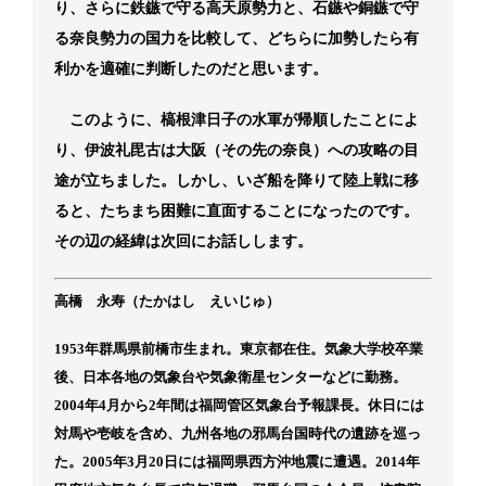
り、さらに鉄鏃で守る高天原勢力と、石鏃や銅鏃で守
る奈良勢力の国力を比較して、どちらに加勢したら有
利かを適確に判断したのだと思います。
このように、槁根津日子の水軍が帰順したことによ
り、伊波礼毘古は大阪（その先の奈良）への攻略の目
途が立ちました。しかし、いざ船を降りて陸上戦に移
ると、たちまち困難に直面することになったのです。
その辺の経緯は次回にお話しします。
高橋 永寿（たかはし えいじゅ）
1953年群馬県前橋市生まれ。東京都在住。気象大学校卒業
後、日本各地の気象台や気象衛星センターなどに勤務。
2004年4月から2年間は福岡管区気象台予報課長。休日には
対馬や壱岐を含め、九州各地の邪馬台国時代の遺跡を巡っ
た。2005年3月20日には福岡県西方沖地震に遭遇。2014年