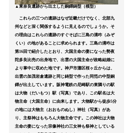
▲東奈良遺跡から出土した銅鐸鋳型（模型）
これらの三つの遺跡はなぜ近畿だけでなく、北部九
州などと深く関係するように見えるのでしょうか。そ
の理由はこれらの遺跡のすぐそばに三島の溝咋（みぞ
くい）の地があることに求められます。三島の溝咋は
第16回で紹介したとおり、大国主命の妻になった勢夜
陀多良比売の出身地で、出雲の大国主命が政略結婚に
より掌中に収めた地です。神戸市灘区桜ヶ丘からは、
出雲の加茂岩倉遺跡と同じ鋳型で作った同笵の中型銅
鐸が出土しています。阪神電鉄の尼崎駅の東隣りの駅
は大物（だいもつ）駅（写真）であり、この駅名は大
物主命（大国主命）に由来します。大物駅から徒歩5分
の地には大物主（おおものぬし）神社（写真）があ
り、主祭神はもちろん大物主命です。この神社は大物
主命の妻になった宗像神社の三女神も祭神としている