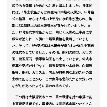
式である甕棺（かめかん）墓も出土しました。具体的
には、1号土杭墓からは弥生時代中期の人骨が、16号箱
式木棺墓 からは人骨の上半身に水銀朱が塗られ、胸
部に632個以上の碧玉製管玉が置かれていました。ま
た、17号箱式木棺墓からは、同じく人骨の上半身に水
銀朱が塗られ、左腕に白銅製腕輪を装着していまし
た。そして、9号甕棺墓は水銀朱が塗られた弥生中期末
の様式をしていました。その他、銅剣の鋳型、ガラス
玉、碧玉原石、翡翠製勾玉も出土しています。箱式木
棺墓や甕棺だけでなく、碧玉製管玉や水銀朱、白銅製
腕輪、銅剣、ガラス玉、勾玉が典型的な北部九州の出
土物であることから、この集落も北部九州との深いつ
ながりがあったように思われるのです。
三つ目は大阪府茨木市の二重の環濠を持つ集落であ
る東奈良遺跡です。環濠内には高床式倉庫やたくさん