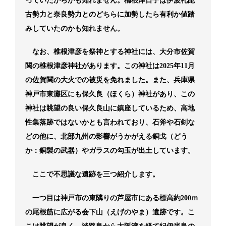
っていたからかも知れません。槁根津日子は伊波礼毘
古勢力と奈良勢力とのどちらに加勢したら有利か値踏
みしていたのかも知れません。
なお、椎根津彦を祭神とする神社には、大分市佐賀
関の椎根津彦神社があります。この神社は2025年11月
の佐賀関の大火での被災を免れました。また、兵庫県
神戸市東灘区にも保久良（ほくら）神社があり、この
神社は眺望の良い保久良山に鎮座しているため、高地
性集落跡ではないかとも言われており、石斧や石剣な
どの他に、北部九州の影響がうかがえる銅戈（どう
か：銅製の武器）やガラスの勾玉が出土しています。
ここで不思議な遺跡を三つ紹介します。
一つ目は神戸市の東隣りの芦屋市にある標高約200ｍ
の尾根筋に広がる会下山（えげのやま）遺跡です。こ