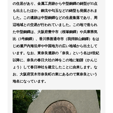
の住居があり、金属工房跡から中型銅鐸の鋳型が35点
も出土したほか、銅戈や勾玉などの鋳型も発掘されま
した。この遺跡は中型銅鐸などの生産集落であり、周
辺地域との交易が行われていました。この地で造られ
た中型銅鐸は、大阪府豊中市（桜塚銅鐸）や兵庫県気
比（3号銅鐸）、香川県善通寺市（我拝師山銅鐸）をは
じめ瀬戸内海沿岸や中国地方の広い地域から出土して
います。なお、東奈良遺跡の「奈良」という名は8世紀
以降に、奈良の春日大社の神をこの地に勧請（かんじ
ょう）して春日神社を建立したことに由来します。な
お、大阪府茨木市奈良町の東にあるので東奈良という
地名になっています。