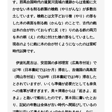
す。邪馬台国時代の遠賀川流域の遺跡からは造船に欠
かせない木を削る鉄製の槍鉋（やりがんな）が多数出
土しています。槍鉋とは文字どおり槍（やり）の形を
した木の表面を削る鉋（かんな）のことで、古代の鉋
は木の台が付いておらずに反（そ）りのある鉄の両刃
を木の柄（え）の先に付けた槍の形をしていました。
現在のように鉋に木の台が付くようになったのは室町
時代以降です。
伊波礼毘古は、安芸国の多祁理宮（広島市付近）で
は7年（日本書紀では2か月）滞在し、吉備国の高島宮
（岡山市付近）では8年（日本書紀では3年）滞在した
とされていますが、いくら準備が必要だとしても奈良
への進軍が遅すぎます。美々津港からは「起きよ、起
きよ」と急いで船出したのです。第８回に書いたとお
り、記紀の年数は全体が古い時代へ間延びしているの
で割り引いて考えればいいのかも知れません。なに