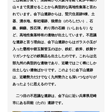
こは眺望が良く、淡路島から大阪湾を経て紀伊半島の
山々まで見渡せることから典型的な高地性集落と言わ
れています。会下山遺跡からは、竪穴住居跡9棟、土
器、湧水地、祭祀場跡、狼煙台（のろしだい）、石
鏃、銅鏃、投石弾、釣り用の石錘（いしおもり）な
ど、高地性集落特有の遺物が出土しています。不思議
な遺跡と言う理由は、会下山遺跡からはガラス小玉が
入った甕棺や碧玉製管玉のほか、鉄釘、鉄斧、鉄製ヤ
リガンナなどの鉄製品も出土したのです。これらは北
部九州の典型的な遺物であり、近畿ではごく稀にしか
出土しない遺物ばかりです。このように会下山遺跡
は、近畿勢力だけでなく九州勢力とも深いつながりが
あったように思えるのです。
二つ目の不思議な遺跡は、会下山に近い兵庫県尼崎
市にある田能（たの）遺跡です。