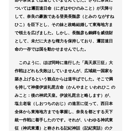
部や奈良までは達していませんでした。さらに奈良に
ついては邇芸速日命（にぎはやひのみこと）が天降り
して、奈良の豪族である登美長髄彦（とみの ながすね
ひこ）を臣下とし、その妹と政略結婚して東海地方ま
で領土を広げました。しかし、長髄彦も銅鐸を威信財
として、未だに大きな権力を保持しており、邇芸速日
命の一存では国を動かせませんでした。
このように、ほぼ同時に進行した「高天原三征」大
作戦はどれも失敗はしていませんが、広域統一国家を
築き上げるという観点からは道半ばでした。そこで満
を持して神倭伊波礼毘古命（かんやまと いわれひこ の
みこと：後の神武天皇。伊波礼毘古と略します）が、
塩土老翁（しおつちのおじ）の進言に従って、西日本
全体から東海地方までを掌握し、奈良を都とする天下
統一作戦に着手したのです。それが、いわゆる神武東
征（神武東遷）と称される記紀神話（記紀実話）のク