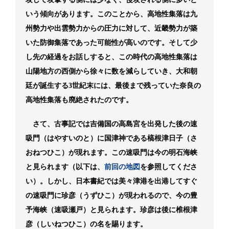
いう傾向があります。このことから、高地性集落は九
州勢力や出雲勢力からの圧力に対して、近畿勢力が築
いた防御集落であった可能性が高いのです。そして少
し先の経過をお話しすると、この時代の高地性集落は
山陽地方の西側から徐々に数を減らしていき、大和朝
廷が誕生する3世紀末には、最後まで残っていた奈良の
高地性集落も廃絶されたのです。
さて、古事記では吉備国の高島宮を出発した後の速
吸門（はやすいのと）に国津神である槁根津日子（さ
おねつひこ）が現れます。この速吸門は今の明石海峡
と見られます（以下は、
前回の地図
を参照してくださ
い）。しかし、日本書紀では美々津港を出港してすぐ
の速吸門に珍彦（うずひこ）が現われるので、今の豊
予海峡（速吸瀬戸）と見られます。珍彦は後に椎根津
彦（しいねつひこ）の名を賜ります。