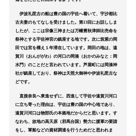
伊波礼毘古の船は豊の国の宇佐へ着いて、宇沙都比
古夫妻のもてなしを受けました。第13回にお話ししま
したが、ここは宗像三神または万幡豊秋津師比売命を
祭神とする宇佐神宮の鎮座する地です。次に筑紫の岡
田では宮を構え１年滞在しています。岡田の地は、遠
賀川（おんががわ）の河口の岡湊（おかのみなと：岡
水門）のことだと言われています。芦屋町には岡湊神
社が鎮座しており、祭神は天照大御神や伊波礼毘古な
どです。
直接奈良へ東進せずに、西進して宇佐や遠賀川河口
に立ち寄った理由は、宇佐は豊の国の中心地であり、
遠賀川河口は物部氏の本拠地だからだと思います。す
なわち、故地の高天原（邪馬台国）勢力に援軍の要請
をし、軍船などの資材調達を行うためだと思われま