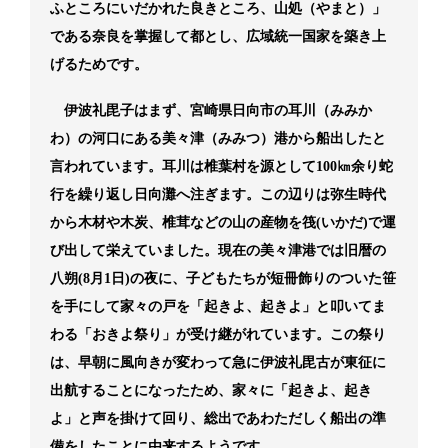
ふところにいだかれた良きところ、山処（やまと）」
である奈良を掌握して都とし、広域統一国家を築き上
げるためです。
伊波礼毘子はまず、宮崎県日向市の耳川（みみか
わ）の河口にある美々津（みみつ）港から船出したと
言われています。耳川は椎葉村を源として100㎞余り蛇
行を繰り返し日向灘へ注ぎます。この辺りは弥生時代
から木材や木炭、椎茸などの山の産物を筏(いかだ)で運
び出して栄えていました。現在の美々津港では旧暦の
八朔(8月1日)の夜に、子どもたちが短冊飾りのついた笹
を手にして家々の戸を「起きよ、起きよ」と叩いてま
わる「おきよ祭り」が受け継がれています。この祭り
は、早朝に風向きが変わって急に伊波礼毘古が東征に
出航することになったため、家々に「起きよ、起き
よ」と声を掛けて回り、総出であわただしく船出の準
備をしたことに由来するようです。