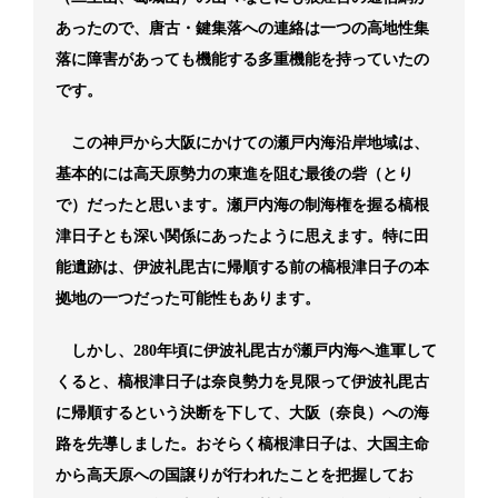
あったので、唐古・鍵集落への連絡は一つの高地性集
落に障害があっても機能する多重機能を持っていたの
です。
この神戸から大阪にかけての瀬戸内海沿岸地域は、
基本的には高天原勢力の東進を阻む最後の砦（とり
で）だったと思います。瀬戸内海の制海権を握る槁根
津日子とも深い関係にあったように思えます。特に田
能遺跡は、伊波礼毘古に帰順する前の槁根津日子の本
拠地の一つだった可能性もあります。
しかし、280年頃に伊波礼毘古が瀬戸内海へ進軍して
くると、槁根津日子は奈良勢力を見限って伊波礼毘古
に帰順するという決断を下して、大阪（奈良）への海
路を先導しました。おそらく槁根津日子は、大国主命
から高天原への国譲りが行われたことを把握してお