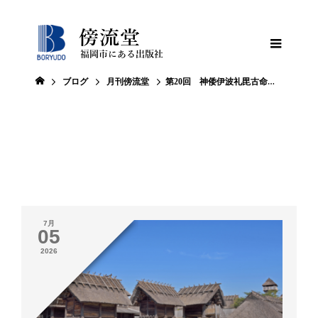
ブログ
月刊傍流堂
第20回 神倭伊波礼毘古命の東征
7月
05
2026