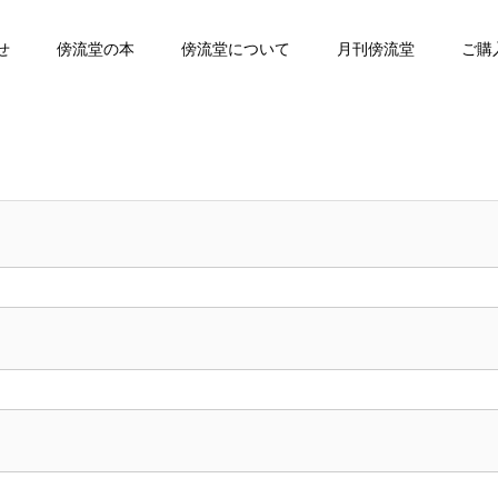
せ
傍流堂の本
傍流堂について
月刊傍流堂
ご購