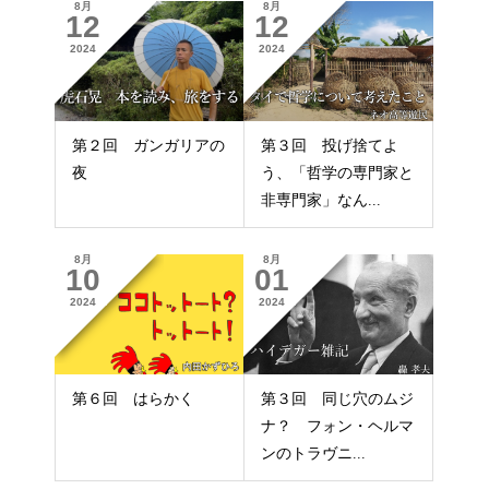
8月
8月
12
12
2024
2024
第２回 ガンガリアの
第３回 投げ捨てよ
夜
う、「哲学の専門家と
非専門家」なん...
8月
8月
10
01
2024
2024
第６回 はらかく
第３回 同じ穴のムジ
ナ？ フォン・ヘルマ
ンのトラヴニ...