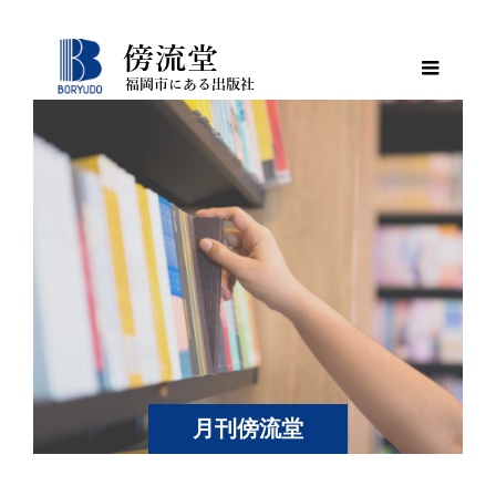
月刊傍流堂