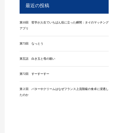
最近の投稿
第10回 哲学が人生でいちばん役に立った瞬間：タイのマッチング
アプリ
第73回 なっとう
第五話 白き玉と母の願い
第72回 すーすーすー
第２回 バターやクリームはなぜフランス上流階級の食卓に浸透し
たのか