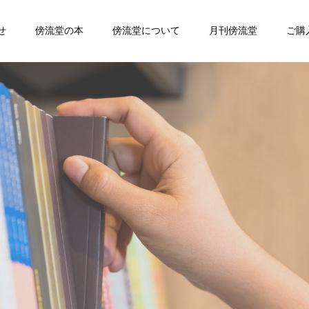
せ
傍流堂の本
傍流堂について
月刊傍流堂
ご購