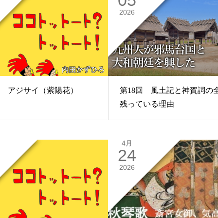
2026
回 アジサイ（紫陽花）
第18回 風土記と神賀詞の
残っている理由
4月
24
2026