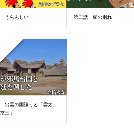
回 うらんしい
第二話 櫛の別れ
回 出雲の国譲りと「雲太、
京三」