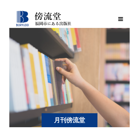
月刊傍流堂