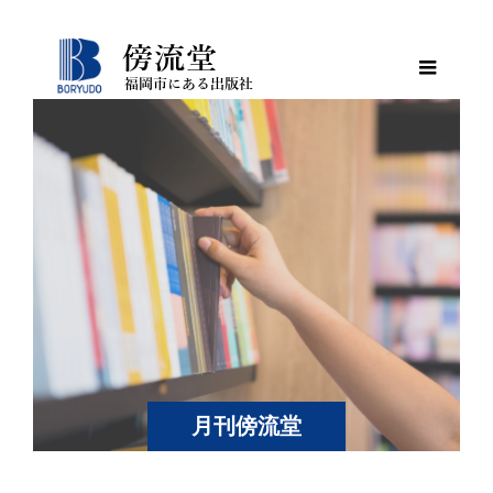
月刊傍流堂