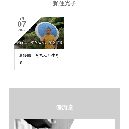
頼住光子
2月
07
2026
最終回 きちんと生き
る
傍流堂