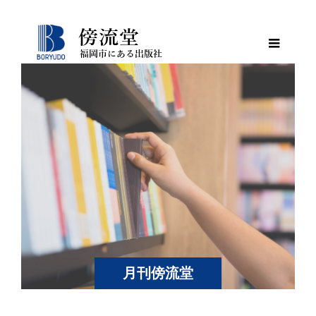
月刊傍流堂