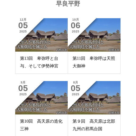
早良平野
12月
10月
05
06
2025
2025
第13回 卑弥呼と台
第11回 卑弥呼は天照
与、そして伊勢神宮
大御神
9月
8月
05
05
2025
2025
第10回 高天原の造化
第９回 高天原は北部
三神
九州の邪馬台国