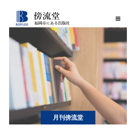
月刊傍流堂