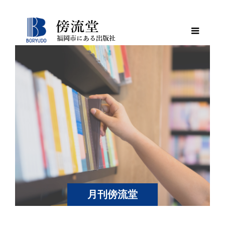
月刊傍流堂