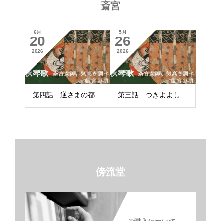
斎宮
6月
5月
20
26
2026
2026
第四話 逆さまの都
第三話 つきよよし
傍流堂