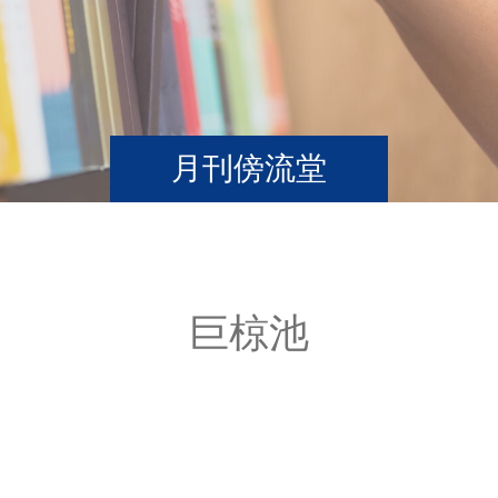
月刊傍流堂
巨椋池