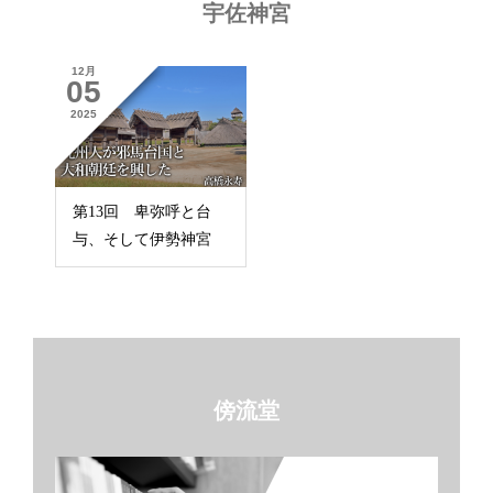
宇佐神宮
12月
05
2025
第13回 卑弥呼と台
与、そして伊勢神宮
傍流堂