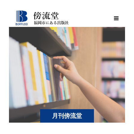
月刊傍流堂