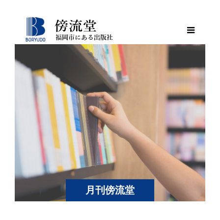
月刊傍流堂