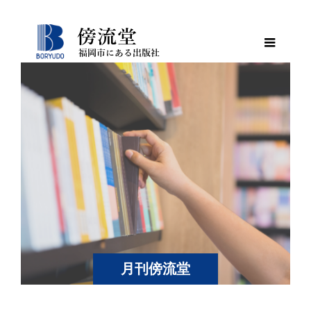
月刊傍流堂