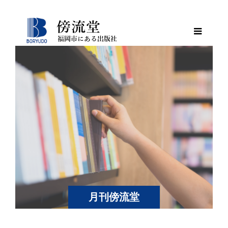
月刊傍流堂