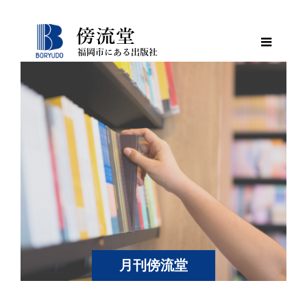
月刊傍流堂