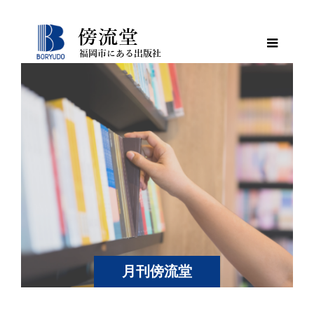
月刊傍流堂