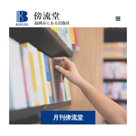
月刊傍流堂