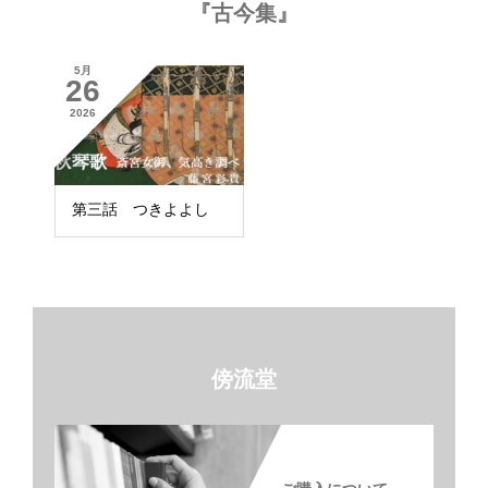
『古今集』
5月
26
2026
第三話 つきよよし
傍流堂